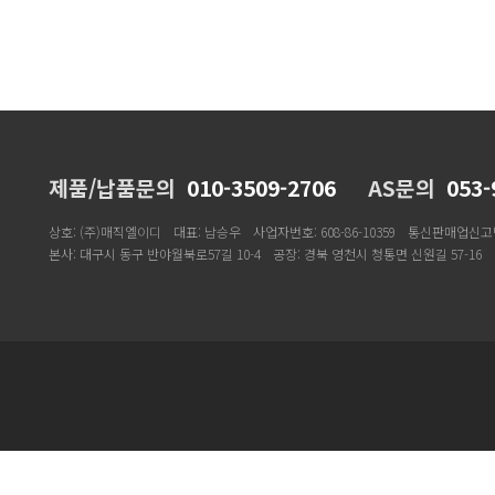
제품/납품문의
010-3509-2706
AS문의
053-
상호: (주)매직엘이디
대표: 남승우
사업자번호: 608-86-10359
통신판매업신고번호
본사: 대구시 동구 반야월북로57길 10-4
공장: 경북 영천시 청통면 신원길 57-16