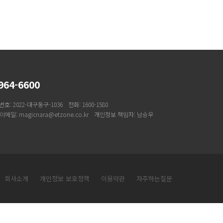
964-6600
: 2022-대구동구-1036
전화: 1600-1580
이메일: magicnara@etzone.co.kr
개인정보 책임자: 남승우
회사소개
개인정보 보호정책
이용약관
자주하는질문