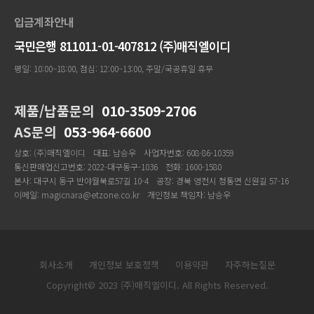
입금계좌안내
국민은행 811011-01-407812 (주)매직엘이디
평일: 10:00~18:00, 점심: 12:00~13:00, 주말/국공휴일 휴무
제품/납품문의
010-3509-2706
AS문의
053-964-6600
상호: (주)매직엘이디
대표: 남승우
사업자번호: 608-86-10359
통신판매업신고번호: 2022-대구동구-1036
전화: 1600-1580
본사: 대구시 동구 반야월북로57길 10-4
공장: 경북 영천시 청통면 신원길 57-16
이메일: magicnara@etzone.co.kr
개인정보 책임자: 남승우
회사소개
개인정보 보호정책
이용약관
자주하는질문
Copyright© 2023 (주)매직엘이디. All Rights Reserved.