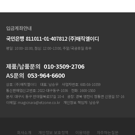
입금계좌안내
국민은행 811011-01-407812 (주)매직엘이디
평일: 10:00~18:00, 점심: 12:00~13:00, 주말/국공휴일 휴무
제품/납품문의
010-3509-2706
AS문의
053-964-6600
상호: (주)매직엘이디
대표: 남승우
사업자번호: 608-86-10359
통신판매업신고번호: 2022-대구동구-1036
전화: 1600-1580
본사: 대구시 동구 반야월북로57길 10-4
공장: 경북 영천시 청통면 신원길 57-16
이메일: magicnara@etzone.co.kr
개인정보 책임자: 남승우
회사소개
개인정보 보호정책
이용약관
자주하는질문