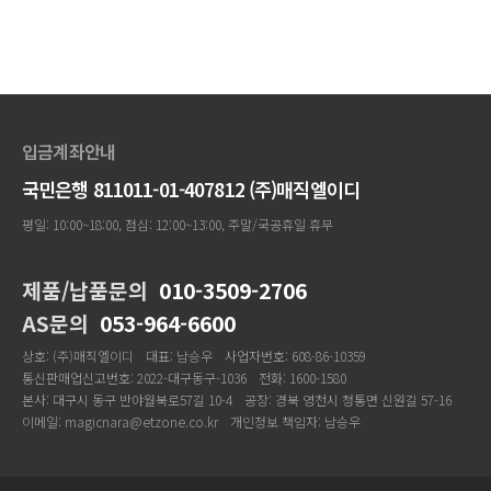
입금계좌안내
국민은행 811011-01-407812 (주)매직엘이디
평일: 10:00~18:00, 점심: 12:00~13:00, 주말/국공휴일 휴무
제품/납품문의
010-3509-2706
AS문의
053-964-6600
상호: (주)매직엘이디
대표: 남승우
사업자번호: 608-86-10359
통신판매업신고번호: 2022-대구동구-1036
전화: 1600-1580
본사: 대구시 동구 반야월북로57길 10-4
공장: 경북 영천시 청통면 신원길 57-16
이메일: magicnara@etzone.co.kr
개인정보 책임자: 남승우